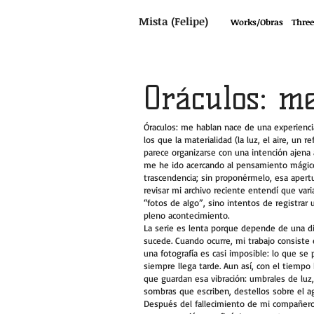
Mista (Felipe)
Works/Obras
Three
Oráculos: m
Óraculos: me hablan nace de una experienc
los que la materialidad (la luz, el aire, un re
parece organizarse con una intención ajena 
me he ido acercando al pensamiento mágic
trascendencia; sin proponérmelo, esa apertur
revisar mi archivo reciente entendí que var
“fotos de algo”, sino intentos de registrar u
pleno acontecimiento.
La serie es lenta porque depende de una dis
sucede. Cuando ocurre, mi trabajo consiste e
una fotografía es casi imposible: lo que se p
siempre llega tarde. Aun así, con el tiemp
que guardan esa vibración: umbrales de luz
sombras que escriben, destellos sobre el ag
Después del fallecimiento de mi compañer