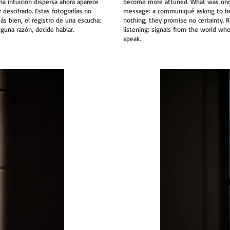
na intuición dispersa ahora aparece
become more attuned. What was once
escifrado. Estas fotografías no
message: a communiqué asking to be
s bien, el registro de una escucha:
nothing; they promise no certainty. R
una razón, decide hablar.
listening: signals from the world wh
speak.