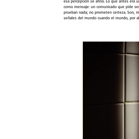
esa percepción se afinó. Lo que antes era u
como mensaje: un comunicado que pide ser d
prueban nada; no prometen certeza. Son, má
señales del mundo cuando el mundo, por alg