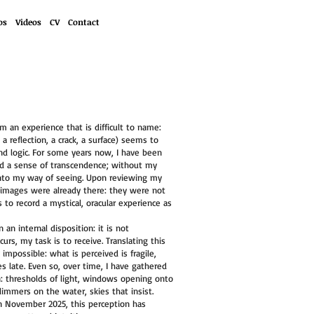
os
Videos
CV
Contact
m an experience that is difficult to name:
a reflection, a crack, a surface) seems to
ond logic. For some years now, I have been
nd a sense of transcendence; without my
into my way of seeing. Upon reviewing my
al images were already there: they were not
to record a mystical, oracular experience as
 an internal disposition: it is not
urs, my task is to receive. Translating this
impossible: what is perceived is fragile,
es late. Even so, over time, I have gathered
n: thresholds of light, windows opening onto
immers on the water, skies that insist.
in November 2025, this perception has