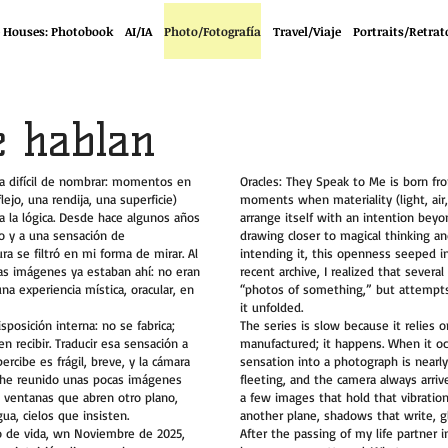
 Houses: Photobook
AI/IA
Photo/Fotografía
Travel/Viaje
Portraits/Retrat
e hablan
ia difícil de nombrar: momentos en
Oracles: They Speak to Me is born fro
flejo, una rendija, una superficie)
moments when materiality (light, air, 
a la lógica. Desde hace algunos años
arrange itself with an intention bey
o y a una sensación de
drawing closer to magical thinking a
a se filtró en mi forma de mirar. Al
intending it, this openness seeped 
ias imágenes ya estaban ahí: no eran
recent archive, I realized that sever
na experiencia mística, oracular, en
“photos of something,” but attempts 
it unfolded.
posición interna: no se fabrica;
The series is slow because it relies on
n recibir. Traducir esa sensación a
manufactured; it happens. When it occ
ercibe es frágil, breve, y la cámara
sensation into a photograph is nearly 
o he reunido unas pocas imágenes
fleeting, and the camera always arriv
, ventanas que abren otro plano,
a few images that hold that vibratio
ua, cielos que insisten.
another plane, shadows that write, gl
o de vida, wn Noviembre de 2025,
After the passing of my life partner 