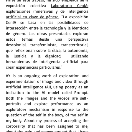
exposición colectiva
Laboratorio GenIA:
exploraciones inmersivas y de inteligencia
artificial en clave de género
, "La exposición
GenIA se basa en las posibilidades de
intersección entre la tecnología y la identidad
de género. Las obras presentadas exploran
estos temas desde una perspectiva
descolonial, transfeminista, transterritorial,
que reflexionan sobre la ética, la autonomía,
la justicia y la dignidad; utilizando
herramientas de inteligencia artificial para
crear experiencias particulares."
AY is an ongoing work of exploration and
experimentation of image and video through
Artificial Intelligence (AI), using poetry as an
indication to the AI model called Prompt.
Both the images and the videos are self-
portraits and explore performance as an
exploratory mechanism in response to the
question of the self in the body, of my self in
my body. About my process of accepting the
corporality that has been assigned to me,
about the pain and empowerment that I have